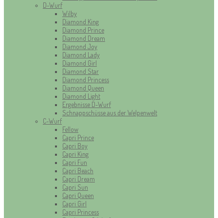
D-Wurf
Wilby
Diamond King
Diamond Prince
Diamond Dream
Diamond Joy
Diamond Lady
Diamond Girl
Diamond Star
Diamond Princess
Diamond Queen
Diamond Light
Ergebnisse D-Wurf
Schnappschüsse aus der Welpenwelt
C-Wurf
Fellow
Capri Prince
Capri Boy
Capri King
Capri Fun
Capri Beach
Capri Dream
Capri Sun
Capri Queen
Capri Girl
Capri Princess