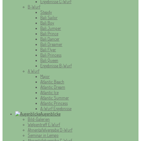
Ergebnisse C-Wurf
B-Wurf
Steady
Bali Sailor
Bali Boy
Bali Jumper
Bali Prince
Bali Dancer
Bali Dreamer
Bali Flyer
Bali Princess
Bali Queen
Ergebnisse B-Wurf
A Wurf
Major
Atlantic Beach
Atlantic Dream
Atlantic Ice
Atlantic Summer
Atlantic Princess
A-Wurf Ergebnisse
Augenblicke
Bild-Galerien
Welpentreff E-Wurf
Ahnentafelvergabe D-Wurf
Seminar in Lemgo
Ahnentafelvergabe C-Wurf