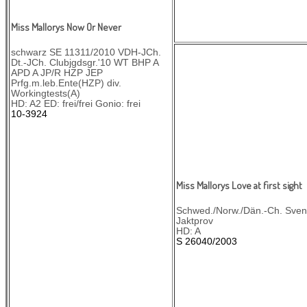
Miss Mallorys Now Or Never
schwarz SE 11311/2010 VDH-JCh.
Dt.-JCh. Clubjgdsgr.'10 WT BHP A
APD A JP/R HZP JEP
Prfg.m.leb.Ente(HZP) div.
Workingtests(A)
HD: A2 ED: frei/frei Gonio: frei
10-3924
Miss Mallorys Love at first sight
Schwed./Norw./Dän.-Ch. Sve
Jaktprov
HD: A
S 26040/2003