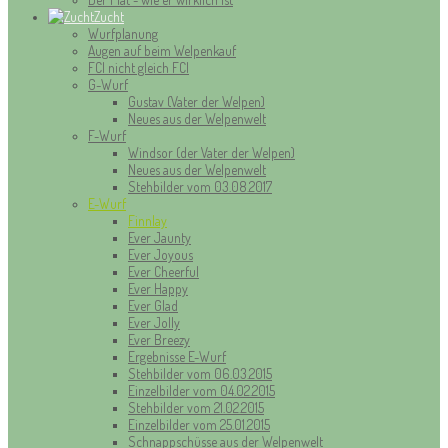
Zucht
Wurfplanung
Augen auf beim Welpenkauf
FCI nicht gleich FCI
G-Wurf
Gustav (Vater der Welpen)
Neues aus der Welpenwelt
F-Wurf
Windsor (der Vater der Welpen)
Neues aus der Welpenwelt
Stehbilder vom 03.08.2017
E-Wurf
Finnlay
Ever Jaunty
Ever Joyous
Ever Cheerful
Ever Happy
Ever Glad
Ever Jolly
Ever Breezy
Ergebnisse E-Wurf
Stehbilder vom 06.03.2015
Einzelbilder vom 04.02.2015
Stehbilder vom 21.02.2015
Einzelbilder vom 25.01.2015
Schnappschüsse aus der Welpenwelt