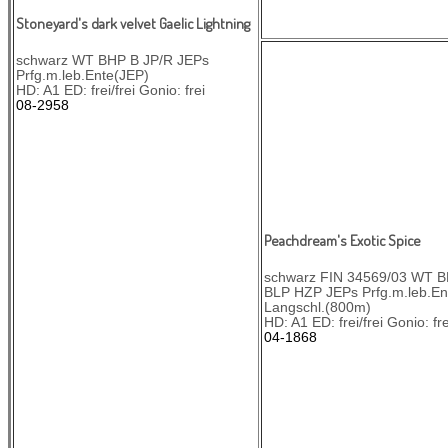
Stoneyard's dark velvet Gaelic Lightning
schwarz WT BHP B JP/R JEPs
Prfg.m.leb.Ente(JEP)
HD: A1 ED: frei/frei Gonio: frei
08-2958
Peachdream's Exotic Spice
schwarz FIN 34569/03 WT B
BLP HZP JEPs Prfg.m.leb.E
Langschl.(800m)
HD: A1 ED: frei/frei Gonio: fre
04-1868