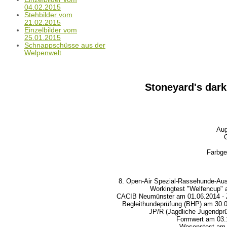
04.02.2015
Stehbilder vom
21.02.2015
Einzelbilder vom
25.01.2015
Schnappschüsse aus der
Welpenwelt
Stoneyard's dark 
Aug
G
Farbge
8. Open-Air Spezial-Rassehunde-Aus
Workingtest "Welfencup" 
CACIB Neumünster am 01.06.2014 - Zw
Begleithundeprüfung (BHP) am 30.0
JP/R (Jagdliche Jugendpr
Formwert am 03.1
Wesenstest am 2