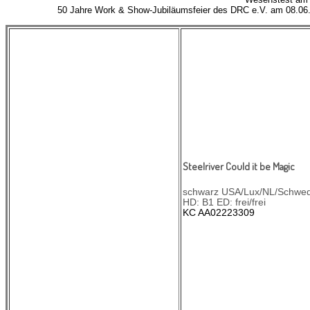
50 Jahre Work & Show-Jubiläumsfeier des DRC e.V. am 08.0
Steelriver Could it be Magic
schwarz USA/Lux/NL/Schwed
HD: B1 ED: frei/frei
KC AA02223309