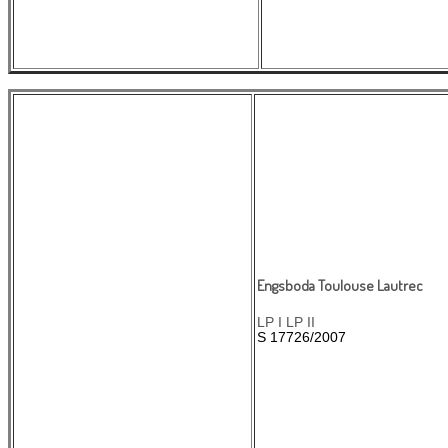
Engsboda Toulouse Lautrec
LP I LP II
S 17726/2007