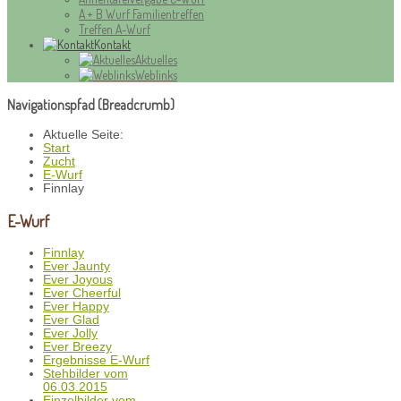
A + B Wurf Familientreffen
Treffen A-Wurf
Kontakt
Aktuelles
Weblinks
Navigationspfad (Breadcrumb)
Aktuelle Seite:
Start
Zucht
E-Wurf
Finnlay
E-Wurf
Finnlay
Ever Jaunty
Ever Joyous
Ever Cheerful
Ever Happy
Ever Glad
Ever Jolly
Ever Breezy
Ergebnisse E-Wurf
Stehbilder vom
06.03.2015
Einzelbilder vom