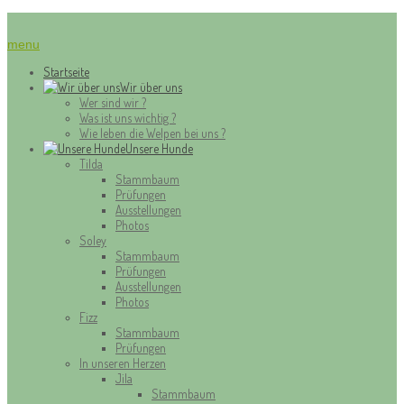
menu
Startseite
Wir über uns
Wer sind wir ?
Was ist uns wichtig ?
Wie leben die Welpen bei uns ?
Unsere Hunde
Tilda
Stammbaum
Prüfungen
Ausstellungen
Photos
Soley
Stammbaum
Prüfungen
Ausstellungen
Photos
Fizz
Stammbaum
Prüfungen
In unseren Herzen
Jila
Stammbaum