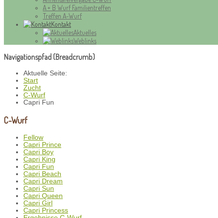
A + B Wurf Familientreffen
Treffen A-Wurf
Kontakt
Aktuelles
Weblinks
Navigationspfad (Breadcrumb)
Aktuelle Seite:
Start
Zucht
C-Wurf
Capri Fun
C-Wurf
Fellow
Capri Prince
Capri Boy
Capri King
Capri Fun
Capri Beach
Capri Dream
Capri Sun
Capri Queen
Capri Girl
Capri Princess
Ergebnisse C-Wurf