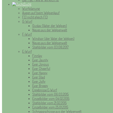
Zucht
Wurfplanung
Augen auf beim Welpenkauf
FCI nicht gleich FCI
G-Wurf
Gustav (Vater der Welpen)
Neues aus der Welpenwelt
F-Wurf
Windsor (der Vater der Welpen)
Neues aus der Welpenwelt
Stehbilder vom 03.08.2017
E-Wurf
Finnlay
Ever Jaunty
Ever Joyous
Ever Cheerful
Ever Happy
Ever Glad
Ever Jolly
Ever Breezy
Ergebnisse E-Wurf
Stehbilder vom 06.03.2015
Einzelbilder vom 04.02.2015
Stehbilder vom 21.02.2015
Einzelbilder vom 25.01.2015
Schnappschüsse aus der Welpenwelt