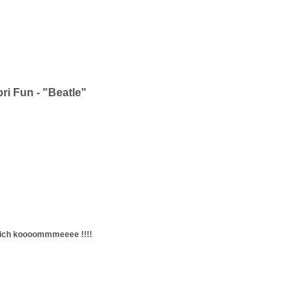
ri Fun - "Beatle"
. ich koooommmeeee !!!!