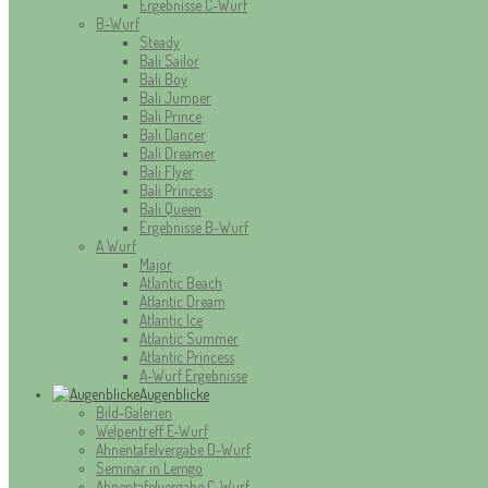
Ergebnisse C-Wurf
B-Wurf
Steady
Bali Sailor
Bali Boy
Bali Jumper
Bali Prince
Bali Dancer
Bali Dreamer
Bali Flyer
Bali Princess
Bali Queen
Ergebnisse B-Wurf
A Wurf
Major
Atlantic Beach
Atlantic Dream
Atlantic Ice
Atlantic Summer
Atlantic Princess
A-Wurf Ergebnisse
Augenblicke
Bild-Galerien
Welpentreff E-Wurf
Ahnentafelvergabe D-Wurf
Seminar in Lemgo
Ahnentafelvergabe C-Wurf