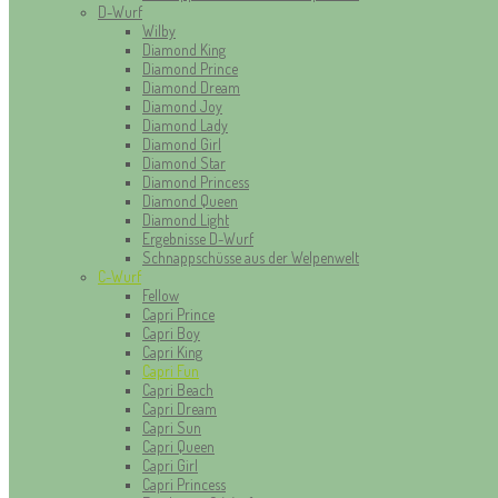
D-Wurf
Wilby
Diamond King
Diamond Prince
Diamond Dream
Diamond Joy
Diamond Lady
Diamond Girl
Diamond Star
Diamond Princess
Diamond Queen
Diamond Light
Ergebnisse D-Wurf
Schnappschüsse aus der Welpenwelt
C-Wurf
Fellow
Capri Prince
Capri Boy
Capri King
Capri Fun
Capri Beach
Capri Dream
Capri Sun
Capri Queen
Capri Girl
Capri Princess