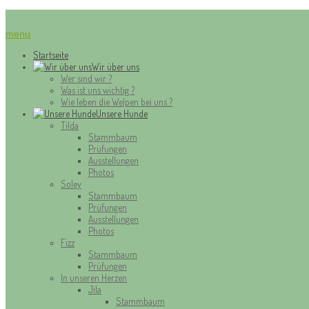
menu
Startseite
Wir über uns
Wer sind wir ?
Was ist uns wichtig ?
Wie leben die Welpen bei uns ?
Unsere Hunde
Tilda
Stammbaum
Prüfungen
Ausstellungen
Photos
Soley
Stammbaum
Prüfungen
Ausstellungen
Photos
Fizz
Stammbaum
Prüfungen
In unseren Herzen
Jila
Stammbaum